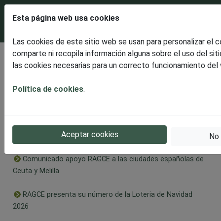
Esta página web usa cookies
Las cookies de este sitio web se usan para personalizar el 
comparte ni recopila información alguna sobre el uso del sit
Últimas noticias
las cookies necesarias para un correcto funcionamiento del
Disfrutaremos de un espectacular ECLIPSE SOLAR
TOTAL
Política de cookies
.
RAGCE presenta la celebración en Burgos de la II Edición
Solidaria, dedicada este año al Alzheimer en apoyo a
Aceptar cookies
AFABUR
No 
Comunicado apoyo RAGCE a las ciudades españolas de
Ceuta y Melilla
RAGCE presenta su número de la Loteria de Navidad
2026