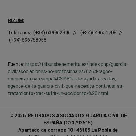
BIZUM:
Teléfonos: (+34) 639962840 // (+34)649651708 //
(+34) 636758958
Fuente:
https://tribunabenemerita.es/index.php/guardia-
civil/asociaciones-no-profesionales/6264-ragce-
comienza-una-campa%C3%B1a-de-ayuda-a-carlos,-
agente-de-la-guardia-civil,-que-necesita-continuar-su-
tratamiento-tras-sufrir-un-accidente-%20.html
© 2026, RETIRADOS ASOCIADOS GUARDIA CIVIL DE
ESPAÑA (G23793615)
Apartado de correos 10 | 46185 La Pobla de