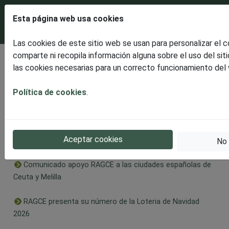
Esta página web usa cookies
Las cookies de este sitio web se usan para personalizar el 
comparte ni recopila información alguna sobre el uso del sit
Últimas noticias
las cookies necesarias para un correcto funcionamiento del
Disfrutaremos de un espectacular ECLIPSE SOLAR
TOTAL
Política de cookies
.
RAGCE presenta la celebración en Burgos de la II Edición
Solidaria, dedicada este año al Alzheimer en apoyo a
Aceptar cookies
AFABUR
No 
Comunicado apoyo RAGCE a las ciudades españolas de
Ceuta y Melilla
RAGCE presenta su número de la Loteria de Navidad
2026