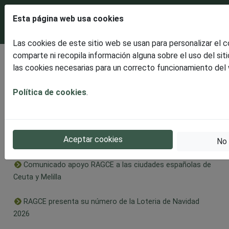
Esta página web usa cookies
Las cookies de este sitio web se usan para personalizar el 
comparte ni recopila información alguna sobre el uso del sit
Últimas noticias
las cookies necesarias para un correcto funcionamiento del
Disfrutaremos de un espectacular ECLIPSE SOLAR
TOTAL
Política de cookies
.
RAGCE presenta la celebración en Burgos de la II Edición
Solidaria, dedicada este año al Alzheimer en apoyo a
Aceptar cookies
AFABUR
No 
Comunicado apoyo RAGCE a las ciudades españolas de
Ceuta y Melilla
RAGCE presenta su número de la Loteria de Navidad
2026