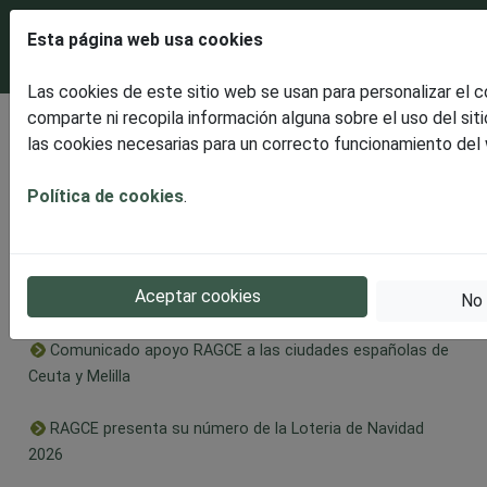
Esta página web usa cookies
Las cookies de este sitio web se usan para personalizar el 
comparte ni recopila información alguna sobre el uso del sit
Últimas noticias
las cookies necesarias para un correcto funcionamiento del
Disfrutaremos de un espectacular ECLIPSE SOLAR
TOTAL
Política de cookies
.
RAGCE presenta la celebración en Burgos de la II Edición
Solidaria, dedicada este año al Alzheimer en apoyo a
Aceptar cookies
AFABUR
No 
Comunicado apoyo RAGCE a las ciudades españolas de
Ceuta y Melilla
RAGCE presenta su número de la Loteria de Navidad
2026