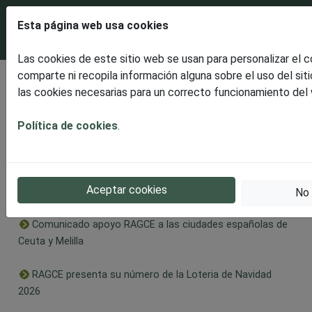
Esta página web usa cookies
Las cookies de este sitio web se usan para personalizar el 
comparte ni recopila información alguna sobre el uso del sit
Últimas noticias
las cookies necesarias para un correcto funcionamiento del
Disfrutaremos de un espectacular ECLIPSE SOLAR
TOTAL
Política de cookies
.
RAGCE presenta la celebración en Burgos de la II Edición
Solidaria, dedicada este año al Alzheimer en apoyo a
Aceptar cookies
AFABUR
No 
Comunicado apoyo RAGCE a las ciudades españolas de
Ceuta y Melilla
RAGCE presenta su número de la Loteria de Navidad
2026