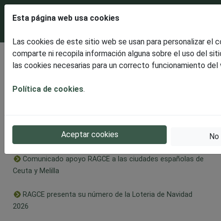
Esta página web usa cookies
Las cookies de este sitio web se usan para personalizar el 
comparte ni recopila información alguna sobre el uso del sit
Últimas noticias
las cookies necesarias para un correcto funcionamiento del
Disfrutaremos de un espectacular ECLIPSE SOLAR
TOTAL
Política de cookies
.
RAGCE presenta la celebración en Burgos de la II Edición
Solidaria, dedicada este año al Alzheimer en apoyo a
Aceptar cookies
AFABUR
No 
Comunicado apoyo RAGCE a las ciudades españolas de
Ceuta y Melilla
RAGCE presenta su número de la Loteria de Navidad
2026