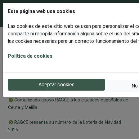
Esta página web usa cookies
Las cookies de este sitio web se usan para personalizar el 
comparte ni recopila información alguna sobre el uso del sit
Últimas noticias
las cookies necesarias para un correcto funcionamiento del
Disfrutaremos de un espectacular ECLIPSE SOLAR
TOTAL
Política de cookies
.
RAGCE presenta la celebración en Burgos de la II Edición
Solidaria, dedicada este año al Alzheimer en apoyo a
Aceptar cookies
AFABUR
No 
Comunicado apoyo RAGCE a las ciudades españolas de
Ceuta y Melilla
RAGCE presenta su número de la Loteria de Navidad
2026