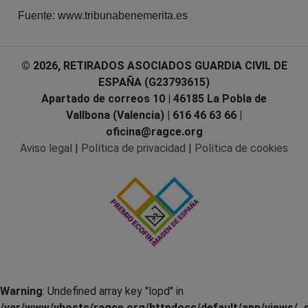
Fuente: www.tribunabenemerita.es
© 2026, RETIRADOS ASOCIADOS GUARDIA CIVIL DE
ESPAÑA (G23793615)
Apartado de correos 10 | 46185 La Pobla de
Vallbona (Valencia) | 616 46 63 66 |
oficina@ragce.org
Aviso legal
|
Política de privacidad
|
Política de cookies
Warning
: Undefined array key "lopd" in
/var/www/vhosts/ragce.org/httpdocs/default/app/views/_s