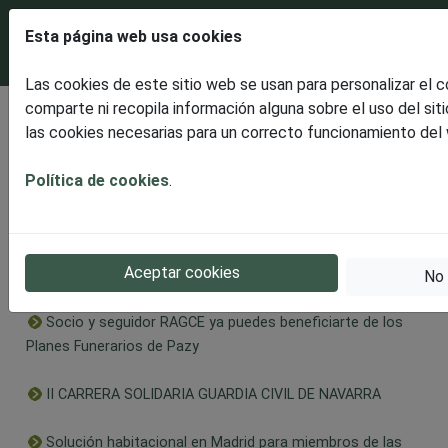
Esta página web usa cookies
Las cookies de este sitio web se usan para personalizar el 
comparte ni recopila información alguna sobre el uso del sit
Últimas noticias
las cookies necesarias para un correcto funcionamiento del
RAGCE presenta la celebración en Burgos de la II Edición
Solidaria, dedicada este año al Alzheimer en apoyo a
Política de cookies
.
AFABUR
Comunicado apoyo RAGCE a las ciudades españolas de
Aceptar cookies
Ceuta y Melilla
No 
Socio y seguidor RAGCE ya puedes beneficiarte de los
Planes Funerarios de Pazy
II CARRERA SOLIDARIA GUARDIA CIVIL DE NAVARRA
Solución habitacional en Madrid para miembros de las