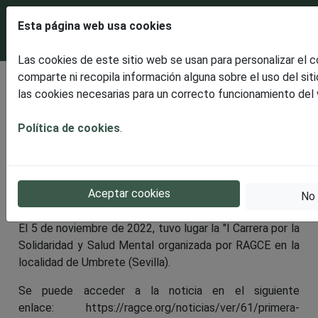
Esta página web usa cookies
Las cookies de este sitio web se usan para personalizar el 
comparte ni recopila información alguna sobre el uso del sit
I CARRERA POR LA
las cookies necesarias para un correcto funcionamiento del
SOLIDARIDAD Y SALUD
Política de cookies
.
MENTAL ORGANIZADA POR
RAGCE EN LA LOCALIDAD DE
UMBRETE (SEVILLA) 5
Aceptar cookies
No 
NOVIEMBRE 2022
El 5 de noviembre de 2022, tuvo lugar la "I Carrera por la
Solidaridad y Salud Mental organizada por RAGCE en la
localidad de Umbrete (Sevilla).
Se puede acceder a la noticia en el siguiente
enlace: https://ragce.org/noticias/ver/61/primera-